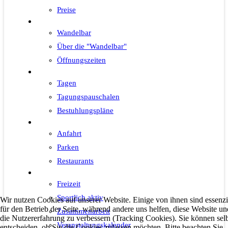
Preise
Wandelbar
Wandelbar
Über die "Wandelbar"
Öffnungszeiten
Tagen
Tagen
Tagungspauschalen
Bestuhlungspläne
Wissenswertes
Anfahrt
Parken
Restaurants
Freizeit
Freizeit
Sportlich aktiv
Wir nutzen Cookies auf unserer Website. Einige von ihnen sind essenzi
für den Betrieb der Seite, während andere uns helfen, diese Website un
Zusammenarbeit
die Nutzererfahrung zu verbessern (Tracking Cookies). Sie können sel
Veranstaltungskalender
entscheiden, ob Sie die Cookies zulassen möchten. Bitte beachten Sie,