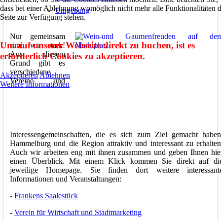
dass bei einer Ablehnung womöglich nicht mehr alle Funktionalitäten 
Umgebung
Seite zur Verfügung stehen.
Nur gemeinsam
Um auf unserer Webseite direkt zu buchen, ist es
sind wir stark!
Aus diesem
erforderlich Cookies zu akzeptieren.
Grund gibt es
verschiedene
Akzeptieren
Ablehnen
Vereine und
Weitere Informationen
Interessengemeinschaften, die es sich zum Ziel gemacht haben
Hammelburg und die Region attraktiv und interessant zu erhalten
Auch wir arbeiten eng mit ihnen zusammen und geben Ihnen hie
einen Überblick. Mit einem Klick kommen Sie direkt auf di
jeweilige Homepage. Sie finden dort weitere interessant
Informationen und Veranstaltungen:
-
Frankens Saalestück
-
Verein für Wirtschaft und Stadtmarketing