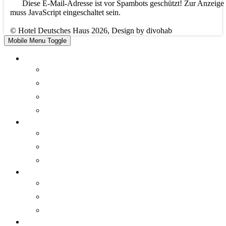
Diese E-Mail-Adresse ist vor Spambots geschützt! Zur Anzeige
muss JavaScript eingeschaltet sein.
© Hotel Deutsches Haus 2026, Design by divohab
Mobile Menu Toggle
Hotel
Home
Zimmer
Über uns
Preise
Wandelbar
Wandelbar
Über die "Wandelbar"
Öffnungszeiten
Tagen
Tagen
Tagungspauschalen
Bestuhlungspläne
Wissenswertes